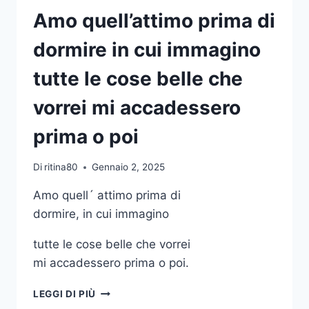
AMA
Amo quell’attimo prima di
DAVVERO
dormire in cui immagino
tutte le cose belle che
vorrei mi accadessero
prima o poi
Di
ritina80
Gennaio 2, 2025
Amo quell´ attimo prima di
dormire, in cui immagino
tutte le cose belle che vorrei
mi accadessero prima o poi.
AMO
LEGGI DI PIÙ
QUELL’ATTIMO