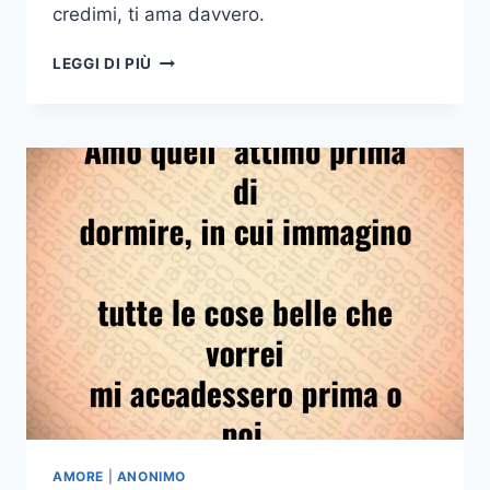
credimi, ti ama davvero.
SE
LEGGI DI PIÙ
SPEZZI
IL
CUORE
DI
QUALCUNO
E
QUESTO
CONTINUA
A
PARLARTI
CON
LO
STESSO
ENTUSIASMO
E
RISPETTO
CREDIMI
TI
AMORE
|
ANONIMO