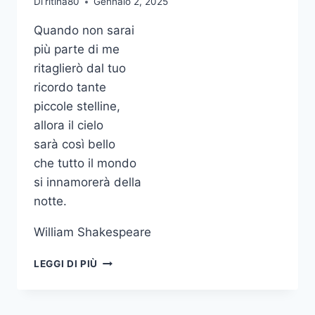
Di
ritina80
Gennaio 2, 2025
Quando non sarai
più parte di me
ritaglierò dal tuo
ricordo tante
piccole stelline,
allora il cielo
sarà così bello
che tutto il mondo
si innamorerà della
notte.
William Shakespeare
QUANDO
LEGGI DI PIÙ
NON
SARAI
PIÙ