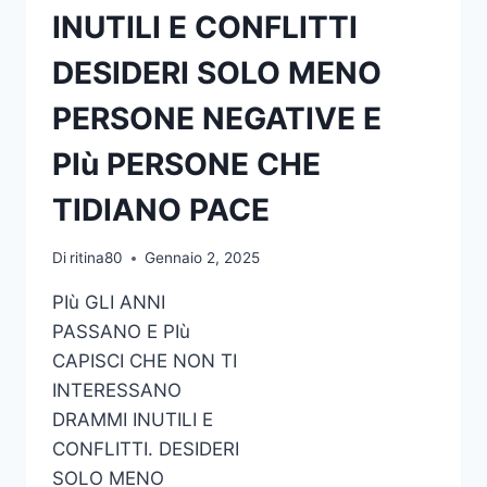
INNAMORERÀ
INUTILI E CONFLITTI
DELLA
NOTTE
DESIDERI SOLO MENO
WILLIAM
SHAKESPEARE
PERSONE NEGATIVE E
PIù PERSONE CHE
TIDIANO PACE
Di
ritina80
Gennaio 2, 2025
PIù GLI ANNI
PASSANO E PIù
CAPISCI CHE NON TI
INTERESSANO
DRAMMI INUTILI E
CONFLITTI. DESIDERI
SOLO MENO