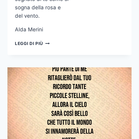
sogna della rosa e
del vento.
Alda Merini
AMORE
LEGGI DI PIÙ
MIO
HO
SOGNATO
DI
TE
COME
SI
SOGNA
DELLA
ROSA
E
DEL
VENTO
ALDA