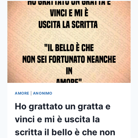
MI
RIPAGHEREBBE
DI
TUTTIQUELLI
CHE
NON
HO
MAI
AVUTO
AMORE
|
ANONIMO
Ho grattato un gratta e
vinci e mi è uscita la
scritta il bello è che non