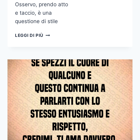
Osservo, prendo atto
e taccio, è una
questione di stile
OSSERVO
LEGGI DI PIÙ
PRENDO
ATTO
E
TACCIO
È
UNA
QUESTIONE
DI
STILE