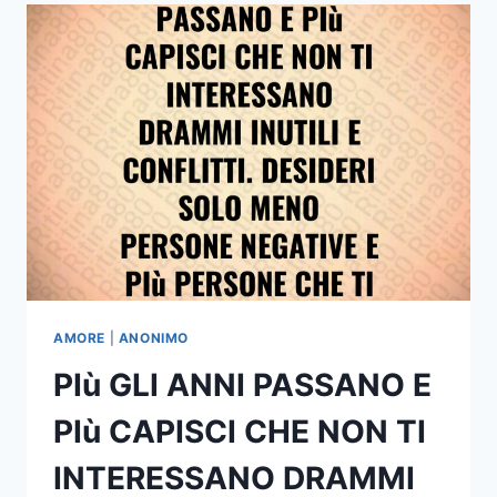
PARTE
DI
ME
RITAGLIERÒ
DAL
TUO
RICORDO
TANTE
PICCOLE
STELLINE
ALLORA
IL
CIELO
SARÀ
COSÌ
AMORE
|
ANONIMO
BELLO
PIù GLI ANNI PASSANO E
CHE
TUTTO
PIù CAPISCI CHE NON TI
IL
MONDO
INTERESSANO DRAMMI
SI