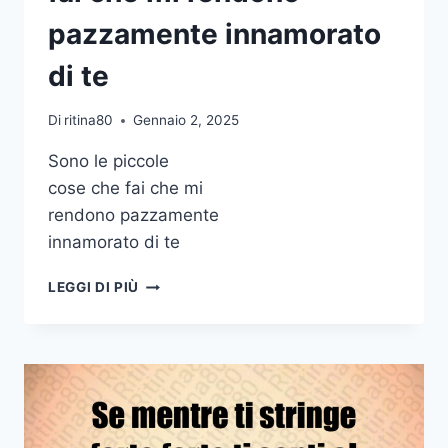
pazzamente innamorato
di te
Di
ritina80
Gennaio 2, 2025
Sono le piccole
cose che fai che mi
rendono pazzamente
innamorato di te
SONO
LEGGI DI PIÙ
LE
PICCOLE
COSE
CHE
FAI
CHE
MI