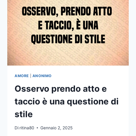
MI
È
USCITA
LA
SCRITTA
IL
BELLO
È
CHE
NON
SEI
FORTUNATO
AMORE
|
ANONIMO
NEANCHE
Osservo prendo atto e
IN
AMORE
taccio è una questione di
stile
Di
ritina80
Gennaio 2, 2025