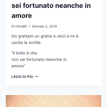
sei fortunato neanche in
amore
Di
ritina80
Gennaio 2, 2025
Ho grattato un gratta e vinci e mi è
uscita la scritta
“il bello è che
non sei fortunato neanche in
amore”
HO
LEGGI DI PIÙ
GRATTATO
UN
GRATTA
E
VINCI
E