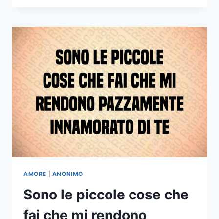
PRIMA
DI
DORMIRE
IN
CUI
IMMAGINO
TUTTE
LE
COSE
BELLE
CHE
VORREI
MI
ACCADESSERO
PRIMA
O
POI
AMORE
|
ANONIMO
Sono le piccole cose che
fai che mi rendono