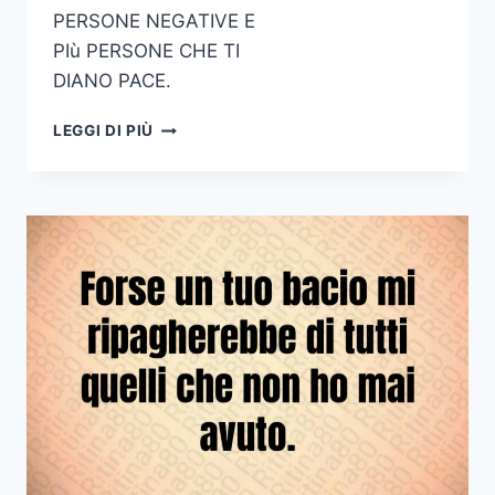
PERSONE NEGATIVE E
PIù PERSONE CHE TI
DIANO PACE.
PIÙ
LEGGI DI PIÙ
GLI
ANNI
PASSANO
E
PIÙ
CAPISCI
CHE
NON
TI
INTERESSANO
DRAMMI
INUTILI
E
CONFLITTI
DESIDERI