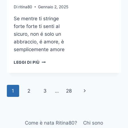
Di
ritina80
Gennaio 2, 2025
Se mentre ti stringe
forte forte ti senti al
sicuro, non é solo un
abbraccio, é amore, è
semplicemente amore
SE
LEGGI DI PIÙ
MENTRE
TI
STRINGE
FORTE
Navigazione
1
2
3
…
28
Pagina
FORTE
TI
pagina
successiva
SENTI
AL
SICURO
NON
Come è nata Ritina80?
Chi sono
É