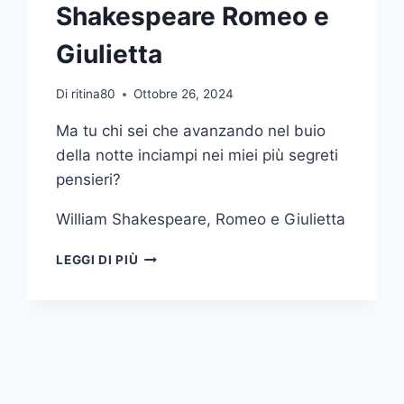
Shakespeare Romeo e
Giulietta
Di
ritina80
Ottobre 26, 2024
Ma tu chi sei che avanzando nel buio
della notte inciampi nei miei più segreti
pensieri?
William Shakespeare, Romeo e Giulietta
MA
LEGGI DI PIÙ
TU
CHI
SEI
CHE
AVANZANDO
NEL
BUIO