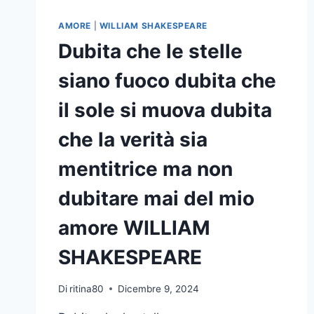
SARÀ
COSÌ
AMORE
|
WILLIAM SHAKESPEARE
BELLO
Dubita che le stelle
CHE
TUTTO
siano fuoco dubita che
IL
MONDO
il sole si muova dubita
SI
INNAMORERÀ
che la verità sia
DELLA
NOTTE
mentitrice ma non
WILLIAM
SHAKESPEARE
dubitare mai del mio
amore WILLIAM
SHAKESPEARE
Di
ritina80
Dicembre 9, 2024