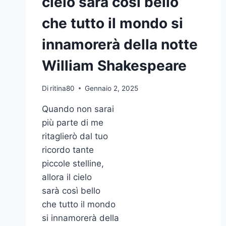
cielo sarà così bello
che tutto il mondo si
innamorerà della notte
William Shakespeare
Di
ritina80
Gennaio 2, 2025
Quando non sarai
più parte di me
ritaglierò dal tuo
ricordo tante
piccole stelline,
allora il cielo
sarà così bello
che tutto il mondo
si innamorerà della