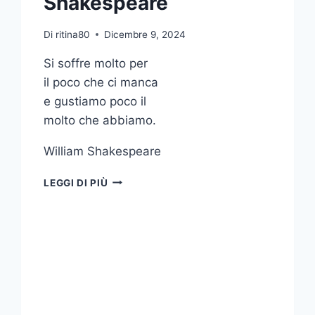
Shakespeare
Di
ritina80
Dicembre 9, 2024
Si soffre molto per
il poco che ci manca
e gustiamo poco il
molto che abbiamo.
William Shakespeare
SI
LEGGI DI PIÙ
SOFFRE
MOLTO
PER
IL
POCO
CHE
CI
MANCA
E