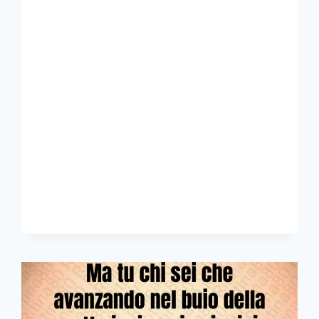
PADRE
SAGGIO
QUELLO
CHE
CONOSCE
IL
PROPRIO
FIGLIO
WILLIAM
SHAKESPEARE