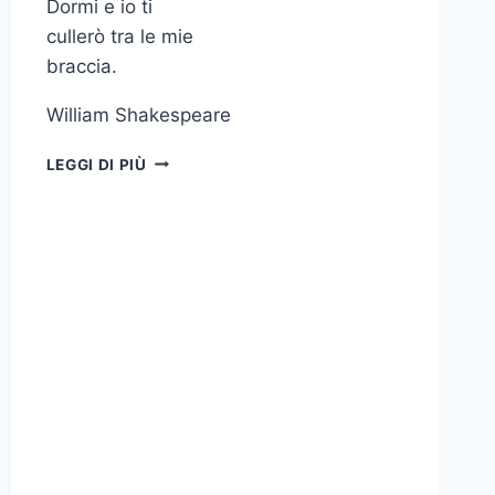
Dormi e io ti
cullerò tra le mie
braccia.
William Shakespeare
DORMI
LEGGI DI PIÙ
E
IO
TI
CULLERÒ
TRA
LE
MIE
BRACCIA
WILLIAM
SHAKESPEARE