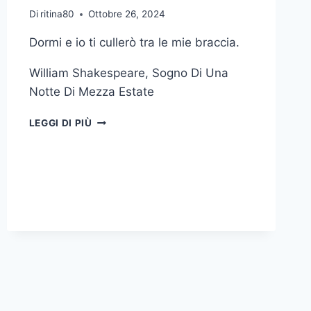
Di
ritina80
Ottobre 26, 2024
Dormi e io ti cullerò tra le mie braccia.
William Shakespeare, Sogno Di Una
Notte Di Mezza Estate
DORMI
LEGGI DI PIÙ
E
IO
TI
CULLERÒ
TRA
LE
MIE
BRACCIA
WILLIAM
SHAKESPEARE
SOGNO
DI
UNA