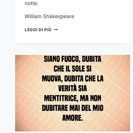
notte.
William Shakespeare
QUANDO
LEGGI DI PIÙ
NON
SARAI
PIÙ
PARTE
DI
ME
RITAGLIERÒ
DAL
TUO
RICORDO
TANTE
PICCOLE
STELLINE
ALLORA
IL
CIELO