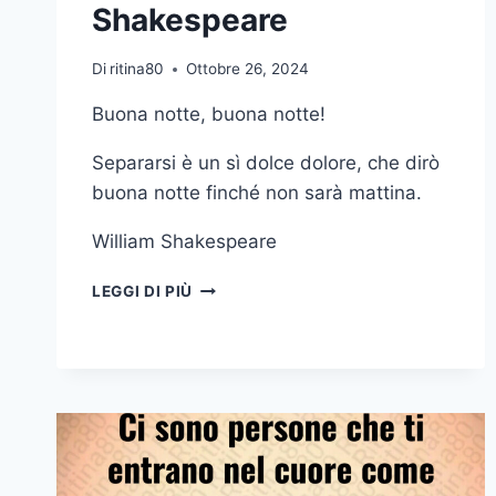
Shakespeare
Di
ritina80
Ottobre 26, 2024
Buona notte, buona notte!
Separarsi è un sì dolce dolore, che dirò
buona notte finché non sarà mattina.
William Shakespeare
BUONA
LEGGI DI PIÙ
NOTTE
BUONA
NOTTE
SEPARARSI
È
UN
SÌ
DOLCE