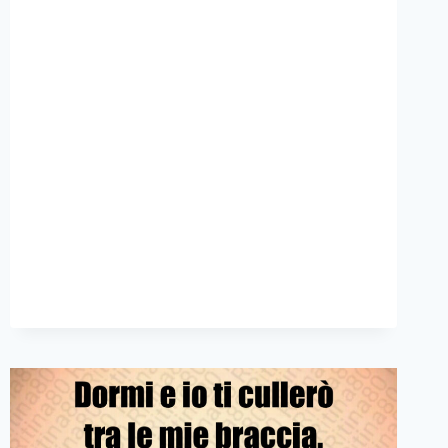
PADRE
SAGGIO
QUELLO
CHE
CONOSCE
IL
PROPRIO
FIGLIO
WILLIAM
SHAKESPEARE