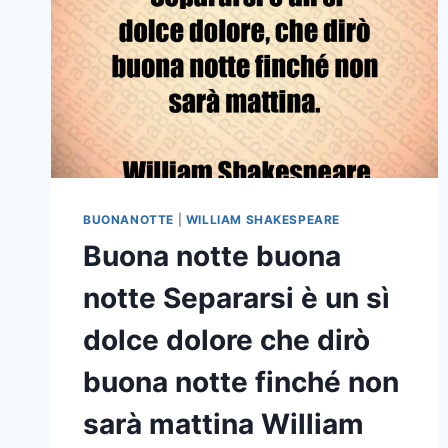
SOLE
SI
MUOVA
DUBITA
CHE
LA
VERITÀ
SIA
MENTITRICE
MA
BUONANOTTE
|
WILLIAM SHAKESPEARE
NON
Buona notte buona
DUBITARE
MAI
notte Separarsi è un sì
DEL
MIO
dolce dolore che dirò
AMORE
WILLIAM
buona notte finché non
SHAKESPEARE
sarà mattina William