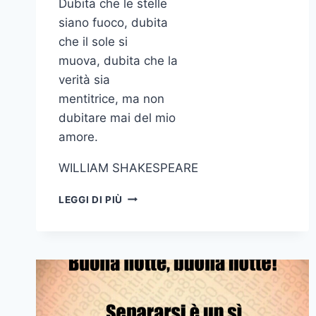
Dubita che le stelle
siano fuoco, dubita
che il sole si
muova, dubita che la
verità sia
mentitrice, ma non
dubitare mai del mio
amore.
WILLIAM SHAKESPEARE
DUBITA
LEGGI DI PIÙ
CHE
LE
STELLE
SIANO
FUOCO
DUBITA
CHE
IL