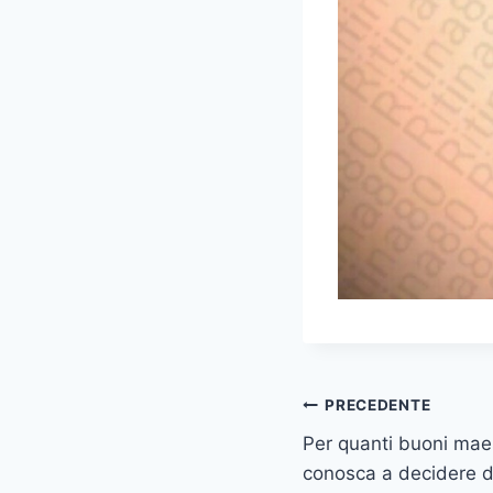
Navigazione
PRECEDENTE
Per quanti buoni maes
articoli
conosca a decidere de