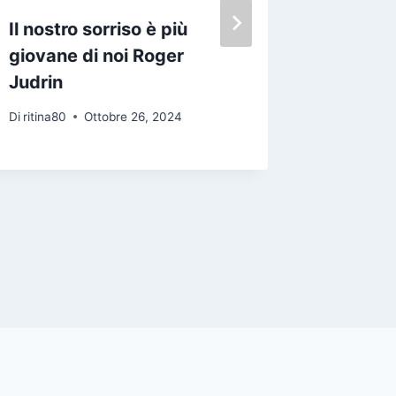
Il nostro sorriso è più
Chiamam
giovane di noi Roger
dimmi c
Judrin
dormire
Di
ritina80
Ottobre 26, 2024
Di
ritina80