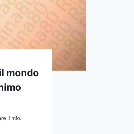
 il mondo
onimo
re il mio.