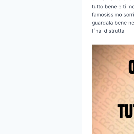
tutto bene e ti mo
famosissimo sorr
guardala bene neg
l´hai distrutta