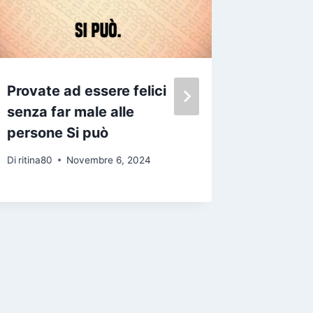
Provate ad essere felici
Devo sm
senza far male alle
illuder
persone Si può
Di
ritina80
Di
ritina80
Novembre 6, 2024