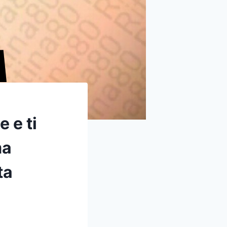
 e ti
ma
ta