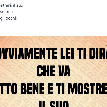
strerà il suo
iso, ma
li occhi: