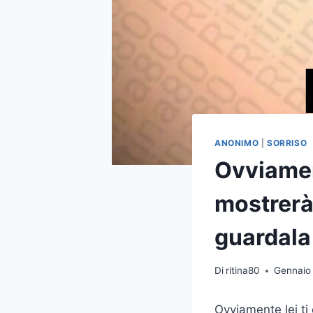
ANONIMO
|
SORRISO
Ovviament
mostrerà
guardala 
Di
ritina80
Gennaio
Ovviamente lei ti