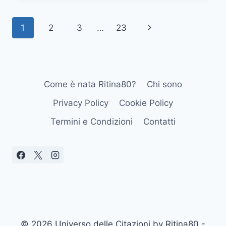
NON
CHIEDO
Navigazione
1
2
3
…
23
Pagina
NIENTE
SOLTANTO
pagina
successiva
UN
SORRISO
MÅNESKIN
CORALINE
Come è nata Ritina80?
Chi sono
Privacy Policy
Cookie Policy
Termini e Condizioni
Contatti
© 2026 Universo delle Citazioni by Ritina80 -