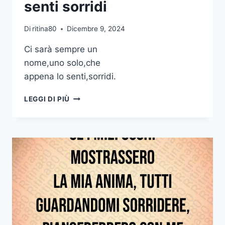
senti sorridi
CI
SONO
ANCORA
Di
ritina80
Dicembre 9, 2024
LORO
DUE
Ci sarà sempre un
CHE
nome,uno solo,che
SI
appena lo senti,sorridi.
SORRIDONO
CI
LEGGI DI PIÙ
SARÀ
SEMPRE
UN
NOME
UNO
SOLO
CHE
APPENA
LO
SENTI
SORRIDI