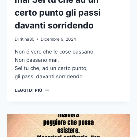
certo punto gli passi
davanti sorridendo
Di
ritina80
Dicembre 9, 2024
Non é vero che le cose passano.
Non passano mai.
Sei tu che, ad un certo punto,
gli passi davanti sorridendo
NON
LEGGI DI PIÙ
É
VERO
CHE
LE
COSE
PASSANO
NON