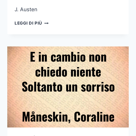
J. Austen
NON
LEGGI DI PIÙ
SEMPRE
CHI
SORRIDE
È
FELICE
CI
SONO
LACRIME
NEL
CUORE
CHE
NON
ARRIVANO
AGLI
OCCHI
J
AUSTEN