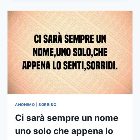
NELLA
MANIERA
PEGGIORE
CHE
POSSA
ESISTERE
DICENDOSI
CATTIVERIE
NON
SI
VIDERO
PIU
NÉ
SI
SENTIRONO
MA
ANONIMO
|
SORRISO
NEI
Ci sarà sempre un nome
POSTI
DOVE
uno solo che appena lo
SONO
STATI