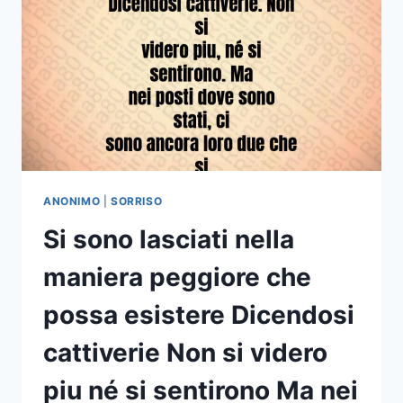
PASSANO
MAI
SEI
TU
CHE
AD
UN
CERTO
PUNTO
GLI
PASSI
ANONIMO
|
SORRISO
DAVANTI
Si sono lasciati nella
SORRIDENDO
maniera peggiore che
possa esistere Dicendosi
cattiverie Non si videro
piu né si sentirono Ma nei