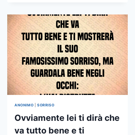
MOMENTI
IN
CUI
CERCO
DI
FARTI
UN
DISCORSO
SERIO
MA
TU
SORRIDI
E
MI
GUARDI
E
IO
ANONIMO
|
SORRISO
PERDO
Ovviamente lei ti dirà che
IL
FILO
va tutto bene e ti
DEL