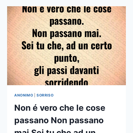
DIRÀ
CHE
VA
TUTTO
BENE
E
TI
MOSTRERÀ
IL
SUO
FAMOSISSIMO
SORRISO
MA
GUARDALA
BENE
NEGLI
ANONIMO
|
SORRISO
OCCHI
Non é vero che le cose
L
HAI
passano Non passano
DISTRUTTA
mai Sei tu che ad un