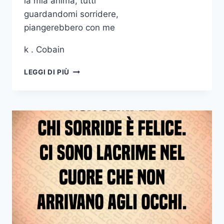
la mia anima, tutti
guardandomi sorridere,
piangerebbero con me
k . Cobain
SE
LEGGI DI PIÙ
I
MIEI
OCCHI
MOSTRASSERO
LA
MIA
ANIMA
TUTTI
GUARDANDOMI
SORRIDERE
PIANGEREBBERO
CON
ME
K