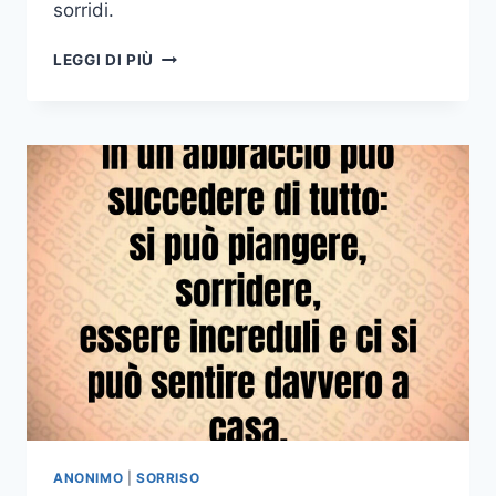
sorridi.
CI
LEGGI DI PIÙ
SARÀ
SEMPRE
UN
NOME
UNO
SOLO
CHE
APPENA
LO
SENTI
SORRIDI
ANONIMO
|
SORRISO