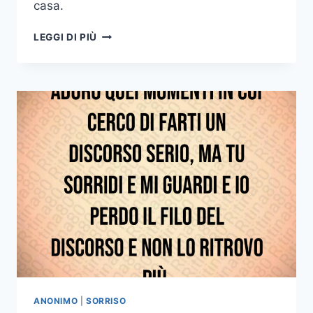
casa.
IN
LEGGI DI PIÙ
UN
ABBRACCIO
PUÒ
SUCCEDERE
DI
TUTTO
SI
PUÒ
PIANGERE
SORRIDERE
ESSERE
INCREDULI
E
CI
SI
PUÒ
SENTIRE
DAVVERO
ANONIMO
|
SORRISO