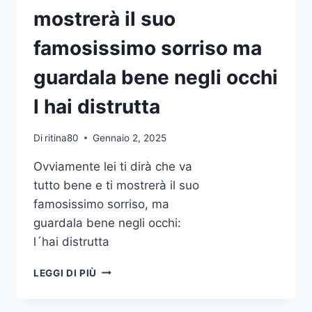
DISCORSO
mostrerà il suo
E
NON
famosissimo sorriso ma
LO
RITROVO
guardala bene negli occhi
PIÙ
l hai distrutta
Di
ritina80
Gennaio 2, 2025
Ovviamente lei ti dirà che va
tutto bene e ti mostrerà il suo
famosissimo sorriso, ma
guardala bene negli occhi:
l´hai distrutta
OVVIAMENTE
LEGGI DI PIÙ
LEI
TI