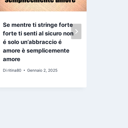
Se mentre ti stringe forte
Fra tet
forte ti senti al sicuro non
finte cu
é solo un’abbraccio é
spianat
amore è semplicemente
l unica
amore
falsità
Di
ritina80
Gennaio 2, 2025
Di
ritina80