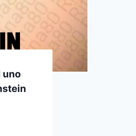
d uno
nstein