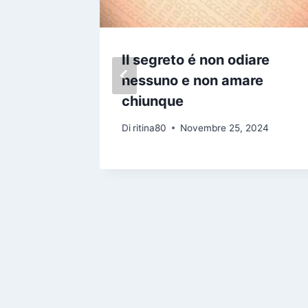
ciò che
Il segreto é non odiare
à di più
nessuno e non amare
chiunque
2024
Di
ritina80
Novembre 25, 2024