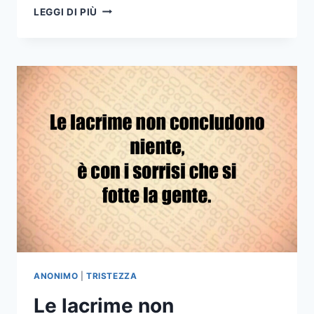
SOFFRIRE
LEGGI DI PIÙ
IN
SILENZIO
PER
NON
ATTACCARE
LA
TRISTEZZA
A
CHI
TI
CIRCONDA
È
UN
ALTRO
TIPO
DI
DOLORE
ANONIMO
|
TRISTEZZA
Le lacrime non