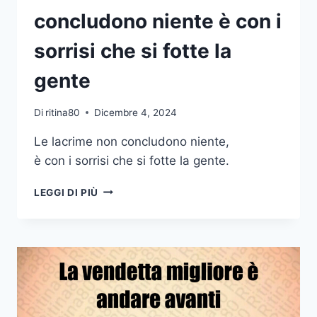
concludono niente è con i
sorrisi che si fotte la
gente
Di
ritina80
Dicembre 4, 2024
Le lacrime non concludono niente,
è con i sorrisi che si fotte la gente.
LE
LEGGI DI PIÙ
LACRIME
NON
CONCLUDONO
NIENTE
È
CON
I
SORRISI