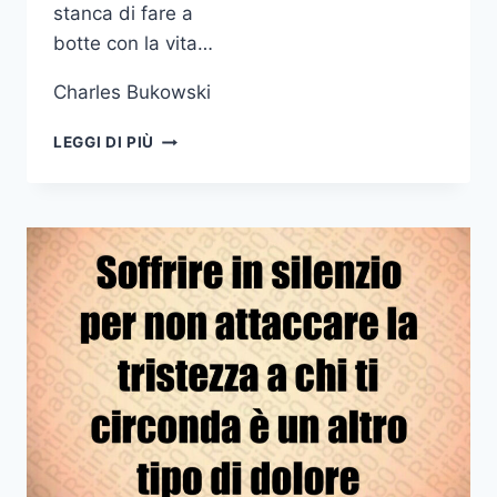
stanca di fare a
botte con la vita…
Charles Bukowski
NON
LEGGI DI PIÙ
ERA
FREDDA
NEMMENO
STRONZA
ERA
SOLO
TRISTE
STANCA
DI
FARE
A
BOTTE
CON
LA
VITA