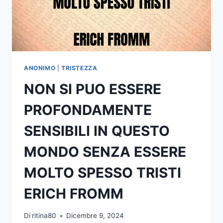
VOLTE
MI
SCAPPA
QUALCHE
LACRIMA
MA
CONCEDIMELO
ANONIMO
|
TRISTEZZA
LO
NON SI PUO ESSERE
SAI
CHE
PROFONDAMENTE
MI
MANCHI
SENSIBILI IN QUESTO
TROPPO
MONDO SENZA ESSERE
MOLTO SPESSO TRISTI
ERICH FROMM
Di
ritina80
Dicembre 9, 2024