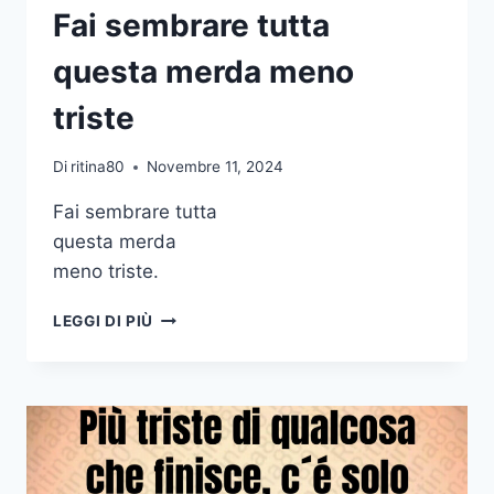
Fai sembrare tutta
ERRORI
questa merda meno
triste
Di
ritina80
Novembre 11, 2024
Fai sembrare tutta
questa merda
meno triste.
FAI
LEGGI DI PIÙ
SEMBRARE
TUTTA
QUESTA
MERDA
MENO
TRISTE