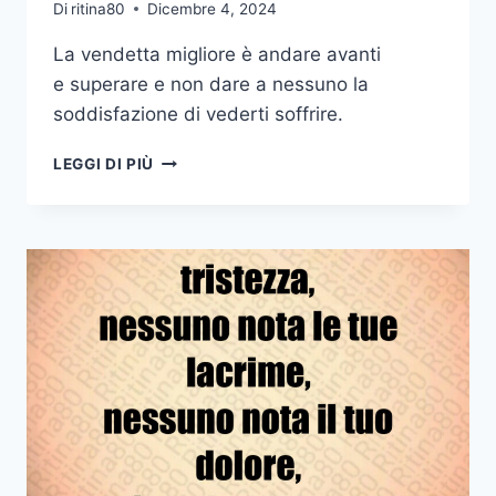
Di
ritina80
Dicembre 4, 2024
La vendetta migliore è andare avanti
e superare e non dare a nessuno la
soddisfazione di vederti soffrire.
LA
LEGGI DI PIÙ
VENDETTA
MIGLIORE
È
ANDARE
AVANTI
E
SUPERARE
E
NON
DARE
A
NESSUNO
LA
SODDISFAZIONE