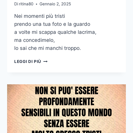
Di
ritina80
Gennaio 2, 2025
Nei momenti più tristi
prendo una tua foto e la guardo
a volte mi scappa qualche lacrima,
ma concedimelo,
lo sai che mi manchi troppo.
NEI
LEGGI DI PIÙ
MOMENTI
PIÙ
TRISTI
PRENDO
UNA
TUA
FOTO
E
LA
GUARDO
A