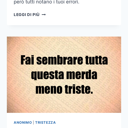
però tutti notano i tuoi errori.
NESSUNO
LEGGI DI PIÙ
NOTA
LA
TUA
TRISTEZZA
NESSUNO
NOTA
LE
TUE
LACRIME
NESSUNO
NOTA
IL
TUO
DOLORE
PERÒ
TUTTI
NOTANO
I
ANONIMO
|
TRISTEZZA
TUOI