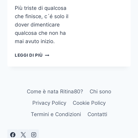
Più triste di qualcosa
che finisce, c´é solo il
dover dimenticare
qualcosa che non ha
mai avuto inizio.
PIÙ
LEGGI DI PIÙ
TRISTE
DI
QUALCOSA
CHE
FINISCE
Come è nata Ritina80?
Chi sono
C
É
Privacy Policy
Cookie Policy
SOLO
IL
Termini e Condizioni
Contatti
DOVER
DIMENTICARE
QUALCOSA