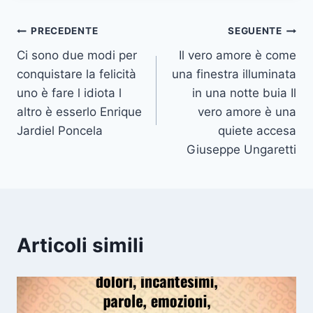
Navigazione
PRECEDENTE
SEGUENTE
Ci sono due modi per
Il vero amore è come
articoli
conquistare la felicità
una finestra illuminata
uno è fare l idiota l
in una notte buia Il
altro è esserlo Enrique
vero amore è una
Jardiel Poncela
quiete accesa
Giuseppe Ungaretti
Articoli simili