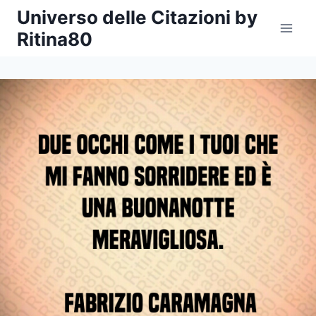
Salta
Universo delle Citazioni by
al
Ritina80
contenuto