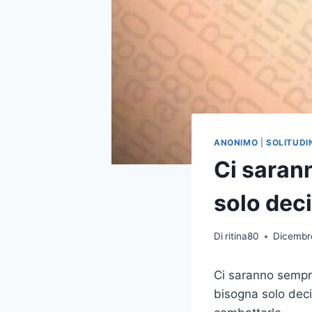
ANONIMO
|
SOLITUDI
Ci sarann
solo dec
Di
ritina80
Dicembr
Ci saranno sempre
bisogna solo deci