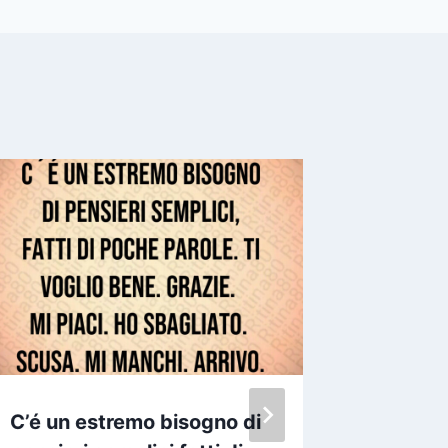
C’é un estremo bisogno di
Come q