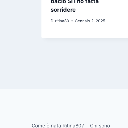
bacio Si l’ho fatta
5
sorridere
Di
ritina80
Gennaio 2, 2025
Come è nata Ritina80?
Chi sono