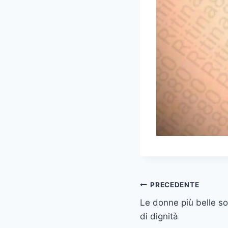
Navigazione
PRECEDENTE
Le donne più belle s
articoli
di dignità