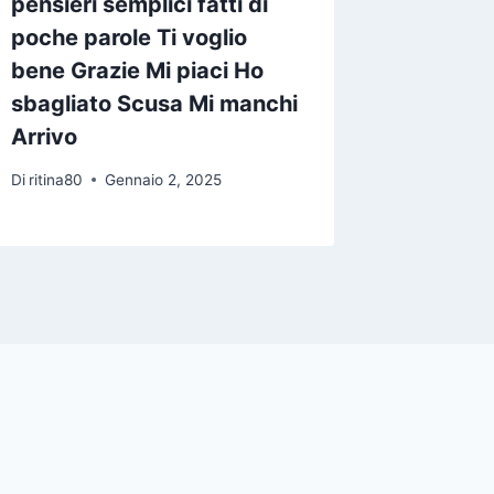
pensieri semplici fatti di
una vec
poche parole Ti voglio
le mani
bene Grazie Mi piaci Ho
eri fel
sbagliato Scusa Mi manchi
non puo
Arrivo
puttana
Di
ritina80
Gennaio 2, 2025
Di
ritina80