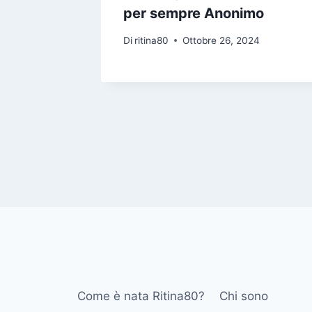
per sempre Anonimo
24
Di
ritina80
Ottobre 26, 2024
Come è nata Ritina80?
Chi sono