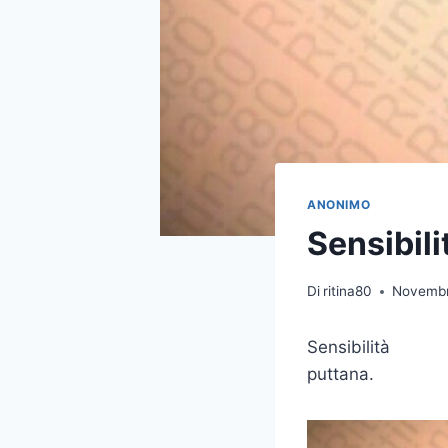
ANONIMO
Sensibili
Di
ritina80
Novembr
Sensibilità
puttana.