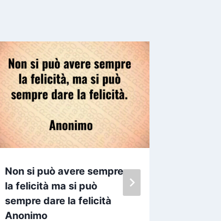
Non si può avere sempre
Madonna
la felicità ma si può
che in 
sempre dare la felicità
hanno s
Anonimo
pronta I