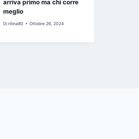
arriva primo ma chi corre
Di
ritina80
meglio
Di
ritina80
Ottobre 26, 2024