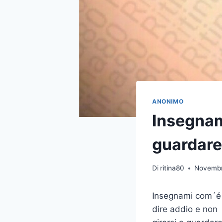
ANONIMO
Insegnami
guardare
Di
ritina80
Novembr
Insegnami com´é
dire addio e non