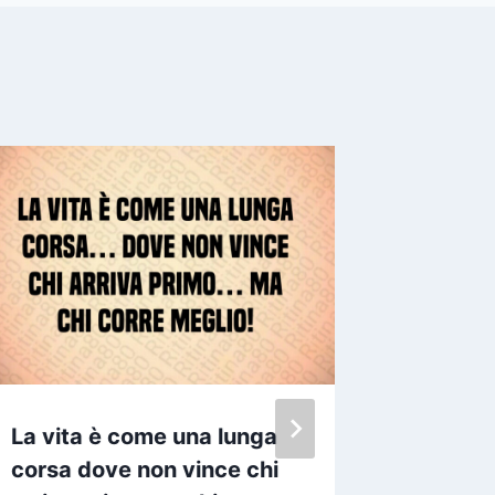
La vita è come una lunga
Che ter
corsa dove non vince chi
intuito