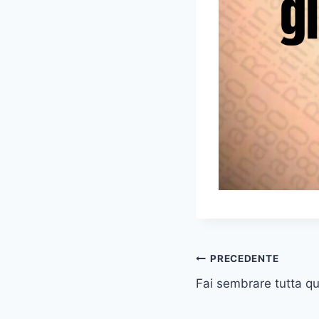
Navigazione
PRECEDENTE
Fai sembrare tutta q
articoli