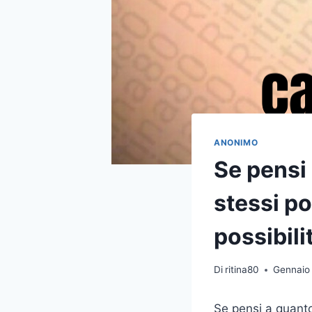
ANONIMO
Se pensi 
stessi po
possibili
Di
ritina80
Gennaio
Se pensi a quanto 