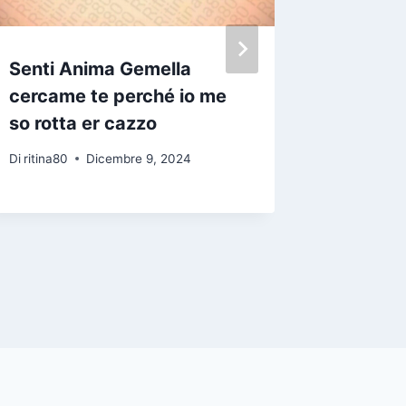
Senti Anima Gemella
La pers
cercame te perché io me
il tuo b
so rotta er cazzo
fa un o
cigno
Di
ritina80
Dicembre 9, 2024
Di
ritina80