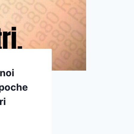
 noi
 poche
ri