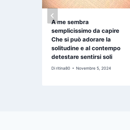
vanno
A me sembra
etti di
semplicissimo da capire
a nulla
Che si può adorare la
solitudine e al contempo
detestare sentirsi soli
24
Di
ritina80
Novembre 5, 2024