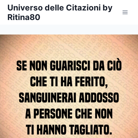
Salta
Universo delle Citazioni by
al
Ritina80
contenuto