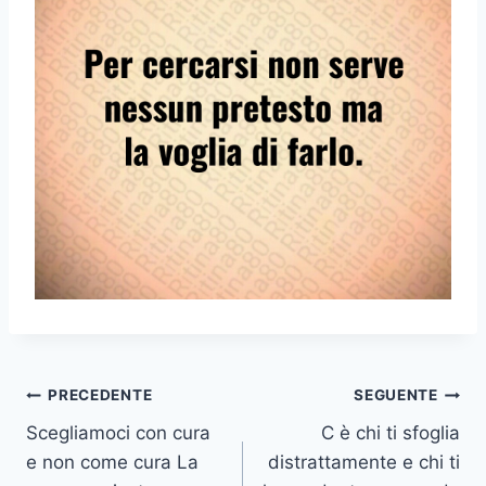
Navigazione
PRECEDENTE
SEGUENTE
Scegliamoci con cura
C è chi ti sfoglia
articoli
e non come cura La
distrattamente e chi ti