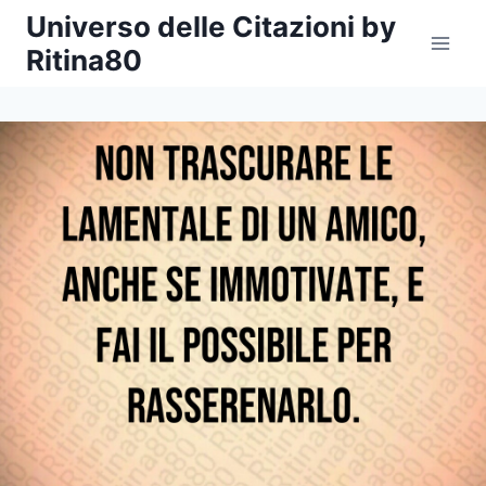
Salta
Universo delle Citazioni by
al
Ritina80
contenuto