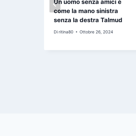
o Te lo
Un uomo senza amici è
na
come la mano sinistra
il
senza la destra Talmud
te
Di
ritina80
Ottobre 26, 2024
e
24