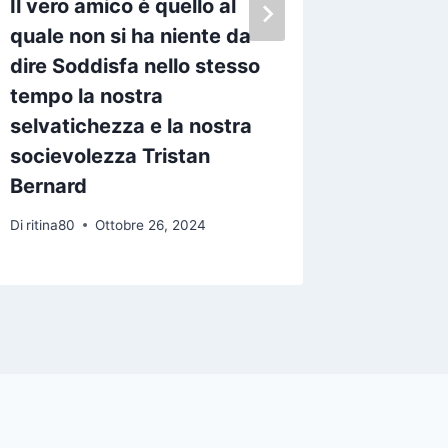
Il vero amico è quello al
Ogni am
quale non si ha niente da
desider
dire Soddisfa nello stesso
anche s
tempo la nostra
inizio d
selvatichezza e la nostra
Di
ritina80
socievolezza Tristan
Bernard
Di
ritina80
Ottobre 26, 2024