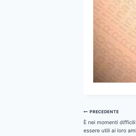
Navigazione
PRECEDENTE
È nei momenti difficil
articoli
essere utili ai loro a