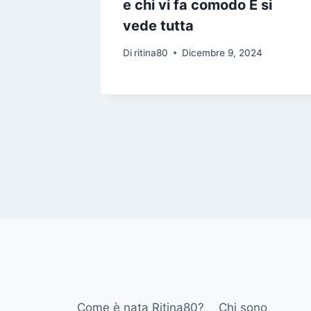
e chi vi fa comodo E si
vede tutta
24
Di
ritina80
Dicembre 9, 2024
Come è nata Ritina80?
Chi sono