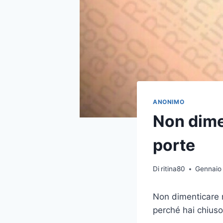
ANONIMO
Non dime
porte
Di
ritina80
Gennaio
Non dimenticare 
perché hai chiuso