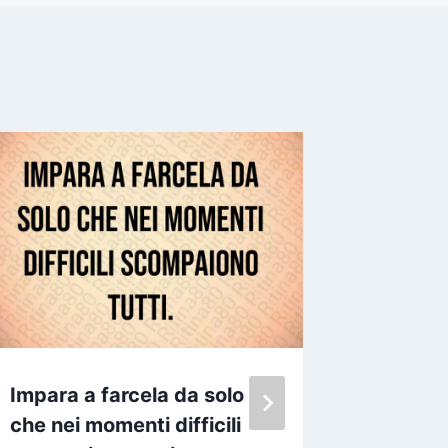
Impara a farcela da solo
Nell ora
che nei momenti difficili
fanno i 