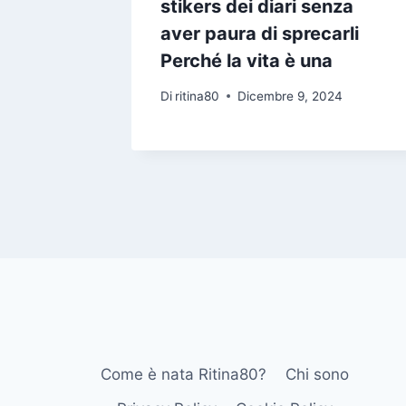
norano
stikers dei diari senza
 godono
aver paura di sprecarli
ieu
Perché la vita è una
24
Di
ritina80
Dicembre 9, 2024
Come è nata Ritina80?
Chi sono