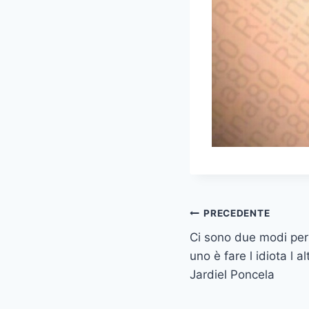
Navigazione
PRECEDENTE
Ci sono due modi per 
articoli
uno è fare l idiota l a
Jardiel Poncela