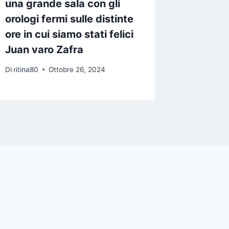
una grande sala con gli
prescin
orologi fermi sulle distinte
le racc
ore in cui siamo stati felici
ascolta
Juan varo Zafra
Di
ritina80
Di
ritina80
Ottobre 26, 2024