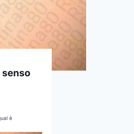
n senso
qual è