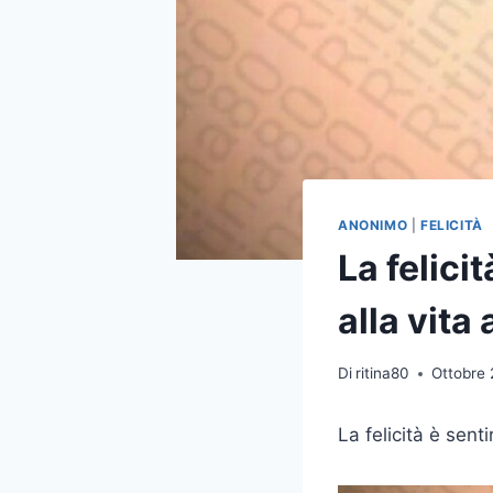
ANONIMO
|
FELICITÀ
La felici
alla vita
Di
ritina80
Ottobre 
La felicità è sent