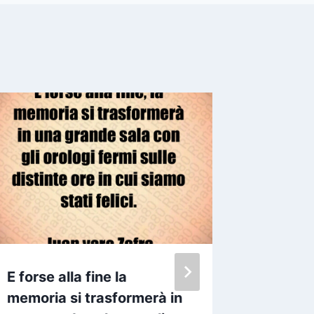
E forse alla fine la
Nulla d
memoria si trasformerà in
dell av