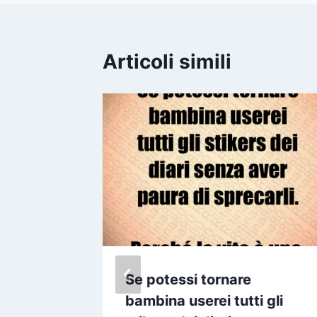
Articoli simili
ire a
Se potessi tornare
ni della
bambina userei tutti gli