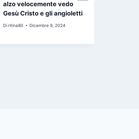
alzo velocemente vedo
ragione
Gesù Cristo e gli angioletti
cocci di
diaman
Di
ritina80
Dicembre 9, 2024
Di
ritina80