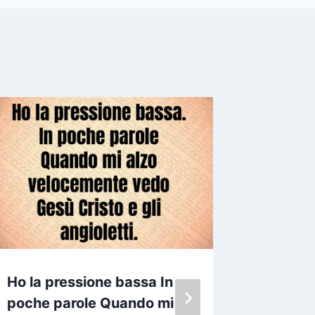
Ho la pressione bassa In
Lo so c
poche parole Quando mi
me Li 