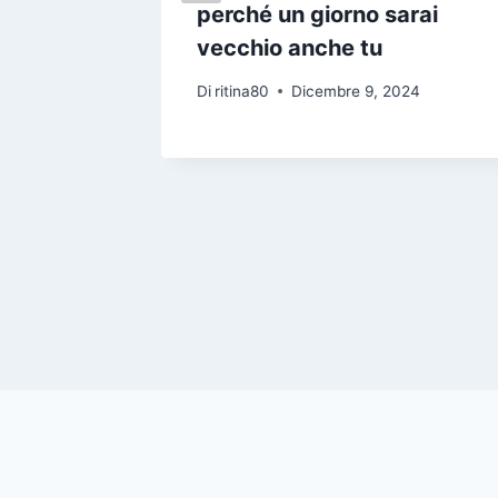
hiedere
perché un giorno sarai
ercarti
vecchio anche tu
Di
ritina80
Dicembre 9, 2024
24