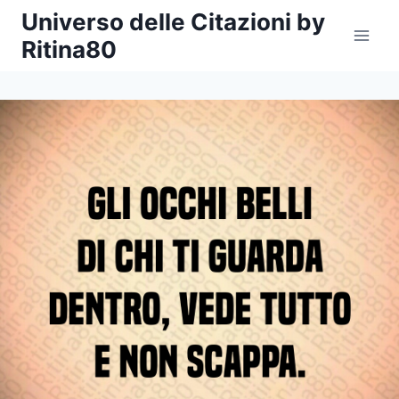
Salta
Universo delle Citazioni by
al
Ritina80
contenuto