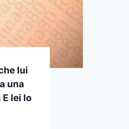
he lui
sa una
 lei lo