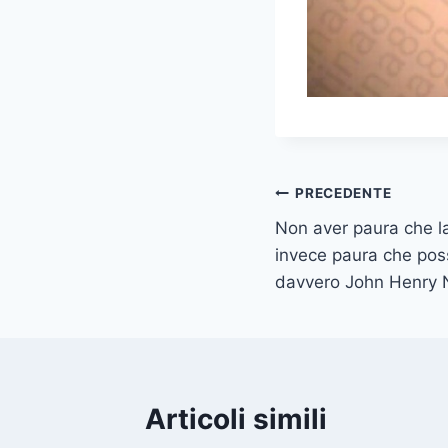
Navigazione
PRECEDENTE
Non aver paura che la
articoli
invece paura che pos
davvero John Henry
Articoli simili