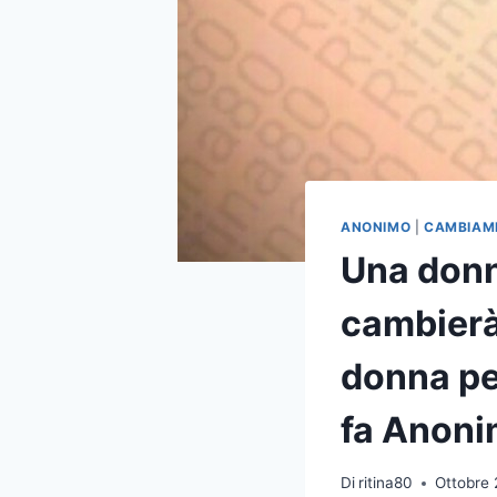
ANONIMO
|
CAMBIAM
Una donn
cambierà
donna pe
fa Anon
Di
ritina80
Ottobre 