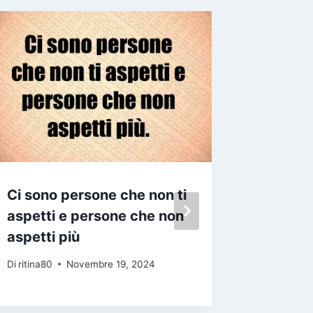
Ci sono persone che non ti
La clas
aspetti e persone che non
molto d
aspetti più
stare i
Di
ritina80
Novembre 19, 2024
Di
ritina80