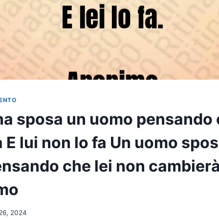
ENTO
a sposa un uomo pensando c
 E lui non lo fa Un uomo spo
nsando che lei non cambierà E
imo
26, 2024