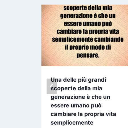
e le
Una delle più grandi
conia la
scoperte della mia
re
generazione è che un
essere umano può
24
cambiare la propria vita
semplicemente