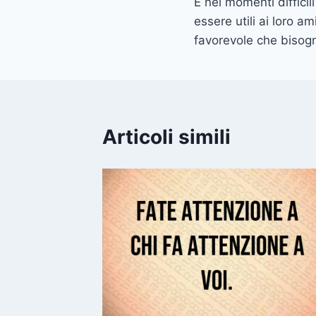
È nei momenti difficil
articoli
essere utili ai loro a
favorevole che bisogn
Articoli simili