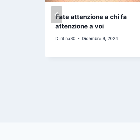
o Te lo
Fate attenzione a chi fa
na
attenzione a voi
il
Di
ritina80
Dicembre 9, 2024
te
e
24