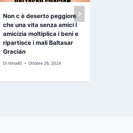
Non c è deserto peggiore
Mi piac
che una vita senza amici l
amicizi
amicizia moltiplica i beni e
di te e
ripartisce i mali Baltasar
un favo
Gracián
e saper
Di
ritina80
Ottobre 26, 2024
Di
ritina80