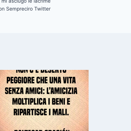
 mi asciugo le lacrime
hon Sempreciro Twitter