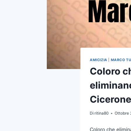
AMICIZIA
|
MARCO TU
Coloro ch
eliminano
Ciceron
Di
ritina80
Ottobre 
Coloro che elimina