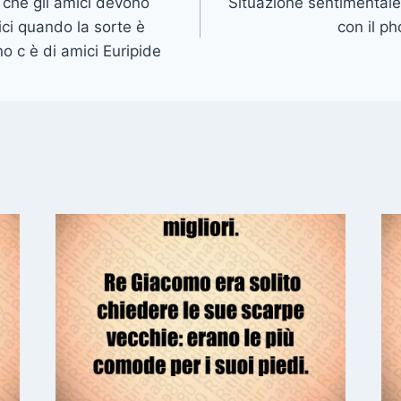
i che gli amici devono
Situazione sentimentale
mici quando la sorte è
con il p
o c è di amici Euripide