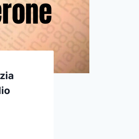
zia
lio