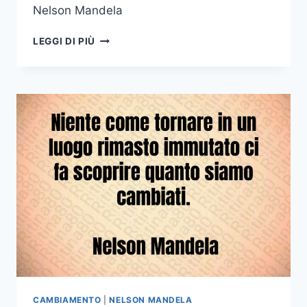
Nelson Mandela
SEMBRA
LEGGI DI PIÙ
SEMPRE
IMPOSSIBILE
FINO
A
QUANDO
NON
VIENE
FATTO
NELSON
MANDELA
CAMBIAMENTO
|
NELSON MANDELA