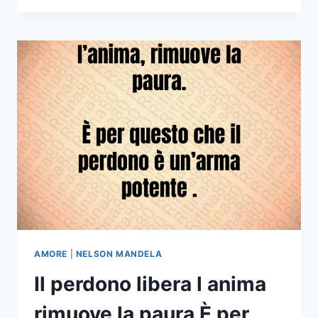
TORNARE
IN
UN
LUOGO
RIMASTO
IMMUTATO
CI
FA
SCOPRIRE
QUANTO
SIAMO
CAMBIATI
NELSON
MANDELA
AMORE
|
NELSON MANDELA
Il perdono libera l anima
rimuove la paura È per