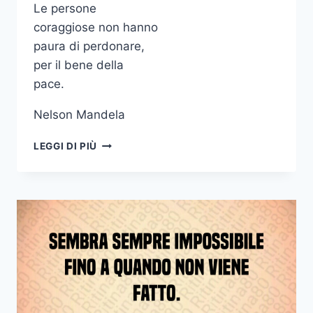
Le persone
coraggiose non hanno
paura di perdonare,
per il bene della
pace.
Nelson Mandela
LE
LEGGI DI PIÙ
PERSONE
CORAGGIOSE
NON
HANNO
PAURA
DI
PERDONARE
PER
IL
BENE
DELLA