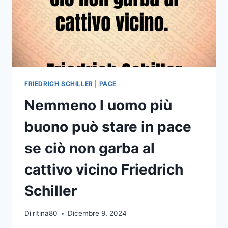
FRIEDRICH SCHILLER
|
PACE
Nemmeno l uomo più
buono può stare in pace
se ciò non garba al
cattivo vicino Friedrich
Schiller
Di
ritina80
Dicembre 9, 2024