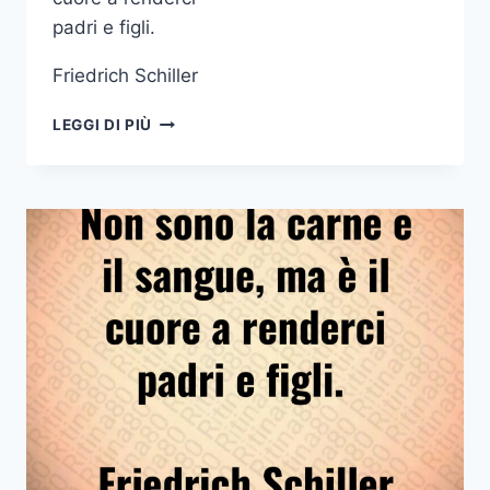
padri e figli.
Friedrich Schiller
NON
LEGGI DI PIÙ
SONO
LA
CARNE
E
IL
SANGUE
MA
È
IL
CUORE
A
RENDERCI
PADRI
E
FIGLI
FRIEDRICH