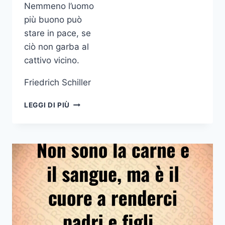
Nemmeno l’uomo
più buono può
stare in pace, se
ciò non garba al
cattivo vicino.
Friedrich Schiller
NEMMENO
LEGGI DI PIÙ
L
UOMO
PIÙ
BUONO
PUÒ
STARE
IN
PACE
SE
CIÒ
NON