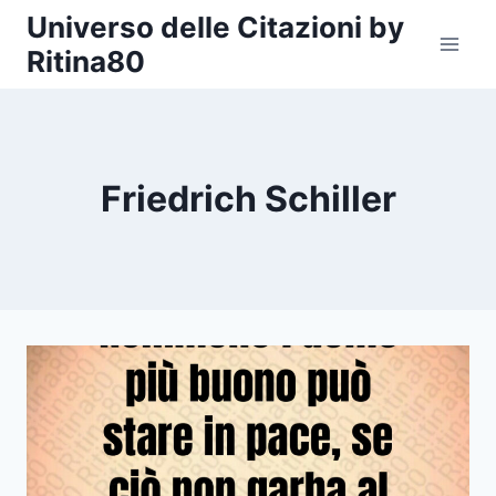
Salta
Universo delle Citazioni by
al
Ritina80
contenuto
Friedrich Schiller