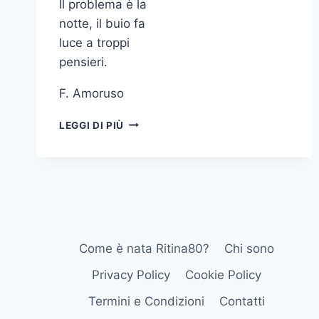
Il problema è la
notte, il buio fa
luce a troppi
pensieri.
F. Amoruso
IL
LEGGI DI PIÙ
PROBLEMA
È
LA
NOTTE
IL
BUIO
FA
LUCE
Come è nata Ritina80?
Chi sono
A
TROPPI
Privacy Policy
Cookie Policy
PENSIERI
Termini e Condizioni
Contatti
F
AMORUSO