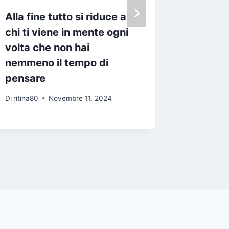
Alla fine tutto si riduce a
La prim
chi ti viene in mente ogni
avete 
volta che non hai
Il Natale
nemmeno il tempo di
Di
ritina80
pensare
Di
ritina80
Novembre 11, 2024