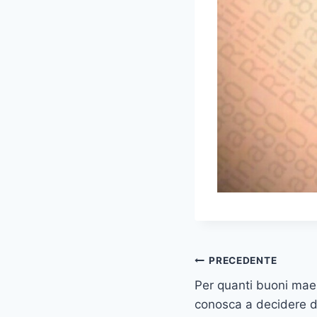
Navigazione
PRECEDENTE
Per quanti buoni maes
articoli
conosca a decidere de