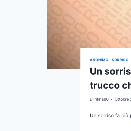
ANONIMO
|
SORRISO
Un sorriso
trucco c
Di
ritina80
Ottobre 
Un sorriso fa più p