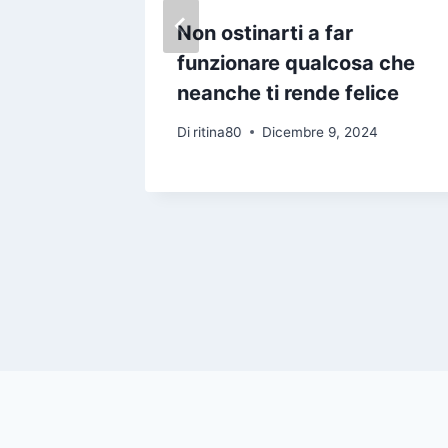
belle
Non ostinarti a far
funzionare qualcosa che
a a
neanche ti rende felice
ogno di
Di
ritina80
Dicembre 9, 2024
oni
24