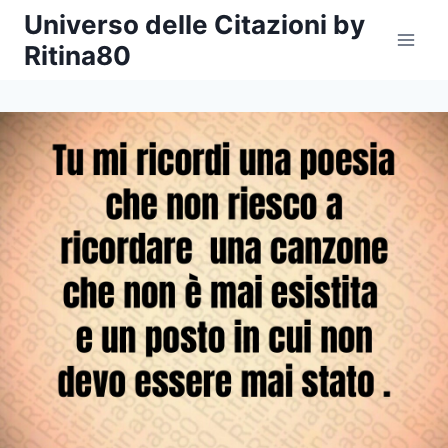
Salta
Universo delle Citazioni by
al
Ritina80
contenuto