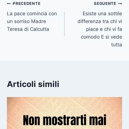
Navigazione
PRECEDENTE
SEGUENTE
La pace comincia con
Esiste una sottile
articoli
un sorriso Madre
differenza tra chi vi
Teresa di Calcutta
piace e chi vi fa
comodo E si vede
tutta
Articoli simili