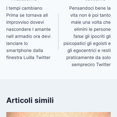
Navigazione
I tempi cambiano
Pensandoci bene la
articoli
Prima se tornava all
vita non è poi tanto
improvviso dovevi
male una volta che
nascondere l amante
elimini le persone
nell armadio ora devi
false gli ipocriti gli
lanciare lo
psicopatici gli egoisti e
smartphone dalla
gli egocentrici e resti
finestra Luilla Twitter
praticamente da solo
sempreciro Twitter
Articoli simili