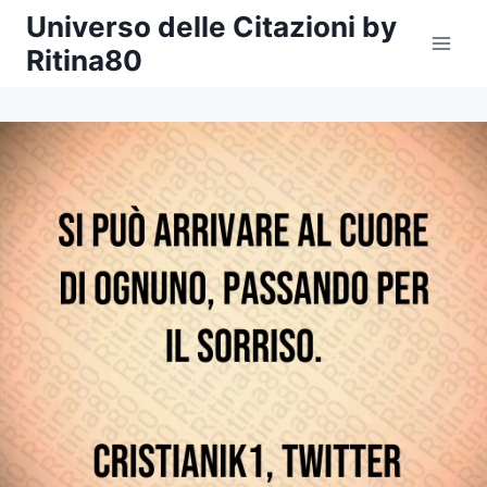
Salta
Universo delle Citazioni by
al
Ritina80
contenuto