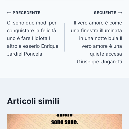
Navigazione
PRECEDENTE
SEGUENTE
Ci sono due modi per
Il vero amore è come
articoli
conquistare la felicità
una finestra illuminata
uno è fare l idiota l
in una notte buia Il
altro è esserlo Enrique
vero amore è una
Jardiel Poncela
quiete accesa
Giuseppe Ungaretti
Articoli simili