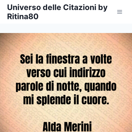
Salta
Universo delle Citazioni by
al
Ritina80
contenuto