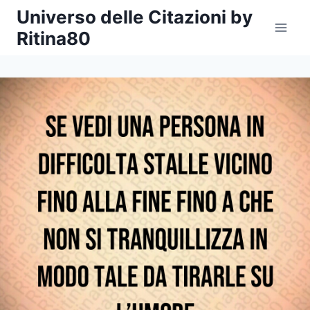
Salta
Universo delle Citazioni by
al
Ritina80
contenuto