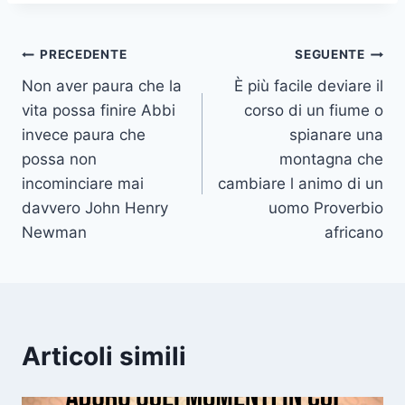
Navigazione
PRECEDENTE
SEGUENTE
Non aver paura che la
È più facile deviare il
articoli
vita possa finire Abbi
corso di un fiume o
invece paura che
spianare una
possa non
montagna che
incominciare mai
cambiare l animo di un
davvero John Henry
uomo Proverbio
Newman
africano
Articoli simili