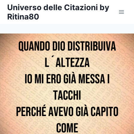
Salta
Universo delle Citazioni by
al
Ritina80
contenuto