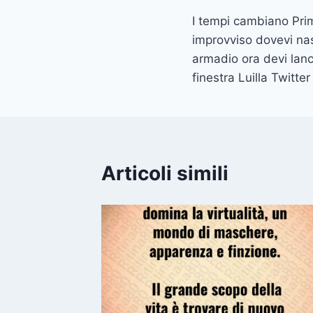
Navigazione
I tempi cambiano Prim
articoli
improvviso dovevi na
armadio ora devi lanc
finestra Luilla Twitter
Articoli simili