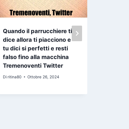
Quando il parrucchiere ti
Niente 
dice allora ti piacciono e
un fals
tu dici si perfetti e resti
stima d
falso fino alla macchina
costruit
Tremenoventi Twitter
strateg
abituar
Di
ritina80
Ottobre 26, 2024
Twitter
Di
ritina80