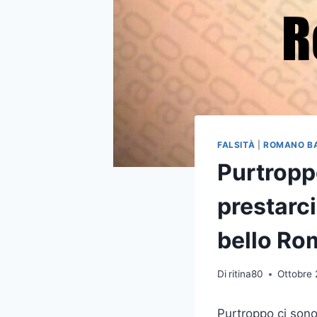
FALSITÀ
|
ROMANO B
Purtroppo
prestarci
bello Ro
Di
ritina80
Ottobre 
Purtroppo ci sono 