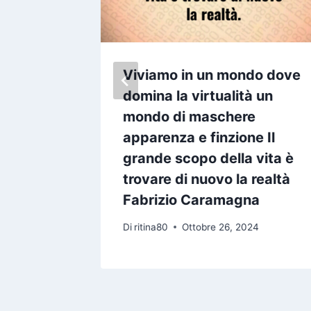
 moneta
Viviamo in un mondo dove
tà L
domina la virtualità un
a deve
mondo di maschere
petta
apparenza e finzione Il
grande scopo della vita è
trovare di nuovo la realtà
24
Fabrizio Caramagna
Di
ritina80
Ottobre 26, 2024