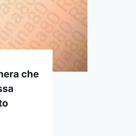
hera che
essa
to