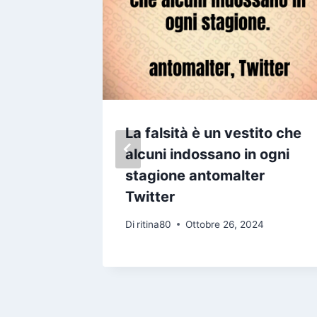
e
La falsità è un vestito che
di
alcuni indossano in ogni
ete
stagione antomalter
corrose
Twitter
lore
Di
ritina80
Ottobre 26, 2024
re e
ere
24