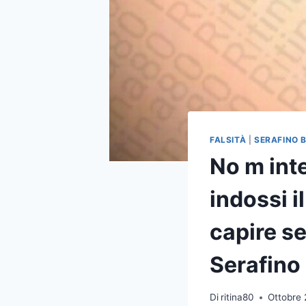
FALSITÀ
|
SERAFINO 
No m int
indossi i
capire se 
Serafino
Di
ritina80
Ottobre 