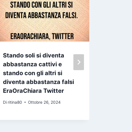
Stando soli si diventa
Piano co
abbastanza cattivi e
control
stando con gli altri si
sinceri
diventa abbastanza falsi
Di
ritina80
EraOraChiara Twitter
Di
ritina80
Ottobre 26, 2024