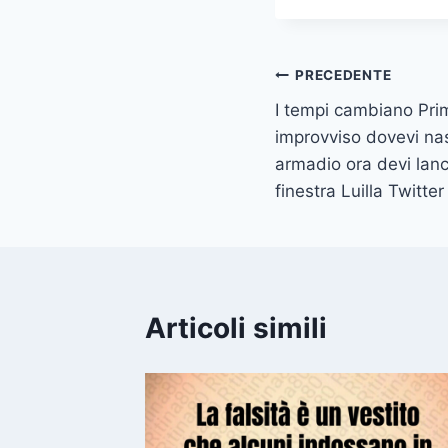
Navigazione
PRECEDENTE
I tempi cambiano Prim
articoli
improvviso dovevi na
armadio ora devi lanc
finestra Luilla Twitter
Articoli simili