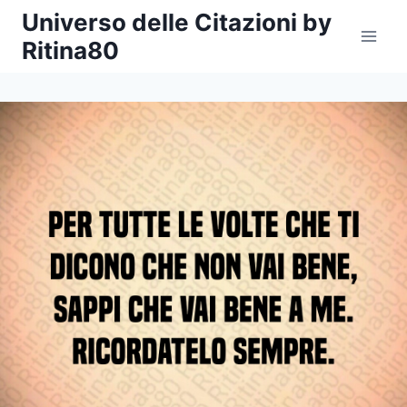
Salta
Universo delle Citazioni by
al
Ritina80
contenuto