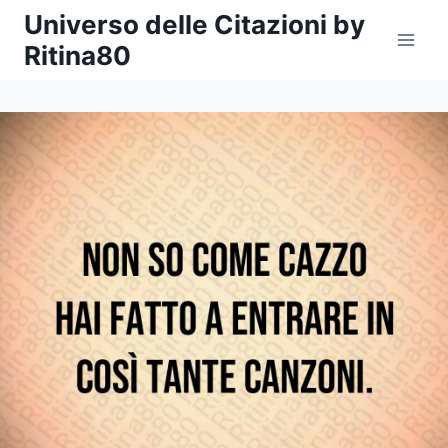
Salta
Universo delle Citazioni by
al
Ritina80
contenuto