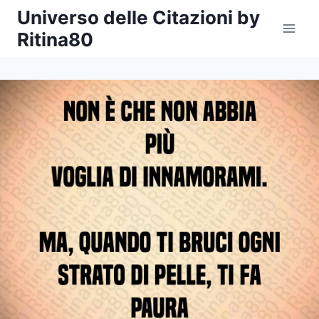
Salta
Universo delle Citazioni by
al
Ritina80
contenuto