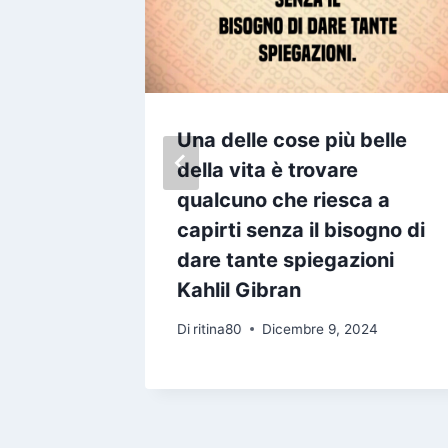
 per
Una delle cose più belle
iegarlo
della vita è trovare
r
qualcuno che riesca a
capirti senza il bisogno di
dare tante spiegazioni
24
Kahlil Gibran
Di
ritina80
Dicembre 9, 2024