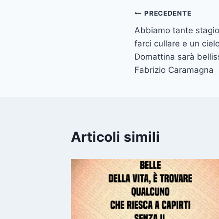
Navigazione
PRECEDENTE
Abbiamo tante stagio
articoli
farci cullare e un cie
Domattina sarà bellis
Fabrizio Caramagna
Articoli simili