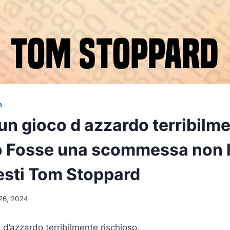
A
 un gioco d azzardo terribilm
o Fosse una scommessa non 
esti Tom Stoppard
26, 2024
 d’azzardo terribilmente rischioso.