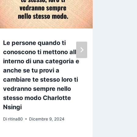
Le persone quando ti
Ci sono
conoscono ti mettono all
la vita
interno di una categoria e
mani te
anche se tu provi a
spinoso 
cambiare te stesso loro ti
senti 
vedranno sempre nello
graffia
stesso modo Charlotte
Fabriz
Nsingi
Di
ritina80
Di
ritina80
Dicembre 9, 2024