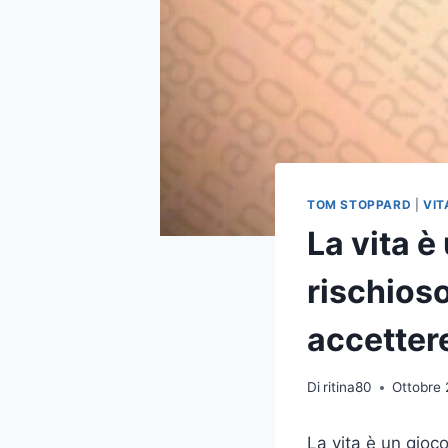
TOM STOPPARD
|
VIT
La vita è
rischios
accetter
Di
ritina80
Ottobre 
La vita è un gioco