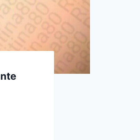
ente
l