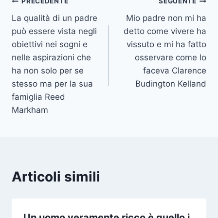
Navigazione
PRECEDENTE
SEGUENTE
La qualità di un padre
Mio padre non mi ha
articoli
può essere vista negli
detto come vivere ha
obiettivi nei sogni e
vissuto e mi ha fatto
nelle aspirazioni che
osservare come lo
ha non solo per se
faceva Clarence
stesso ma per la sua
Budington Kelland
famiglia Reed
Markham
Articoli simili
Un uomo veramente ricco è quello i