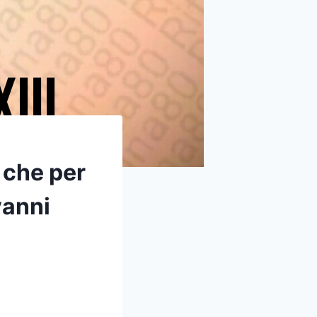
i che per
vanni