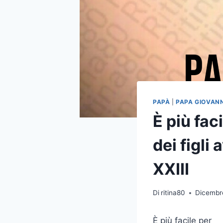
PAPÀ
|
PAPA GIOVANNI
È più fac
dei figli
XXIII
Di
ritina80
Dicembr
È più facile per