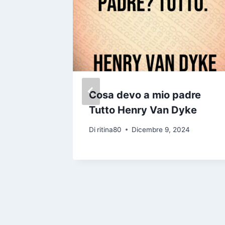
re è
Cosa devo a mio padre
a Non
Tutto Henry Van Dyke
 stato
Di
ritina80
Dicembre 9, 2024
i devi
ani
24