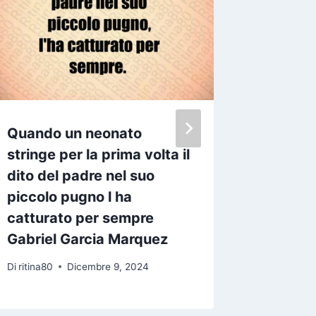
Quando un neonato
Per un 
stringe per la prima volta il
niente 
dito del padre nel suo
una fig
piccolo pugno l ha
Di
ritina80
catturato per sempre
Gabriel Garcia Marquez
Di
ritina80
Dicembre 9, 2024