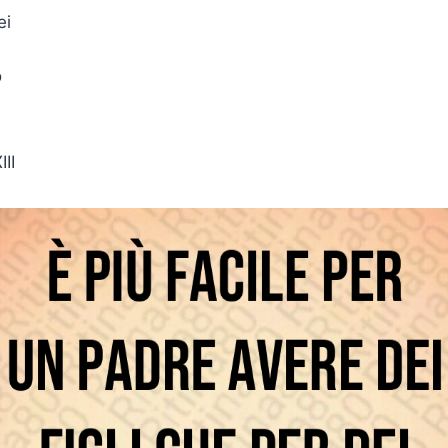
ei
o
II