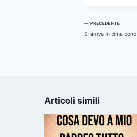
Navigazione
PRECEDENTE
Si arriva in cima con
articoli
Articoli simili