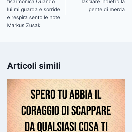
fisarmonica Quando
lasciare indietro la
lui mi guarda e sorride
gente di merda
e respira sento le note
Markus Zusak
Articoli simili