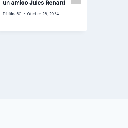
un amico Jules Renard
prende 
tocca i
Di
ritina80
Ottobre 26, 2024
García
Di
ritina80