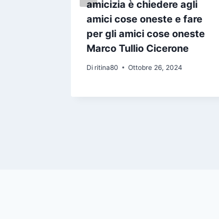
amico
amicizia è chiedere agli
son
amici cose oneste e fare
per gli amici cose oneste
24
Marco Tullio Cicerone
Di
ritina80
Ottobre 26, 2024