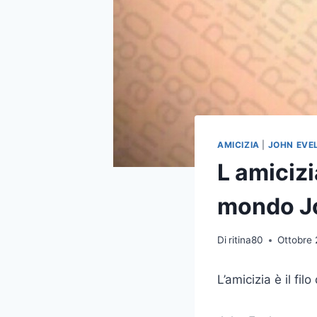
AMICIZIA
|
JOHN EVE
L amicizia
mondo J
Di
ritina80
Ottobre 
L’amicizia è il fi