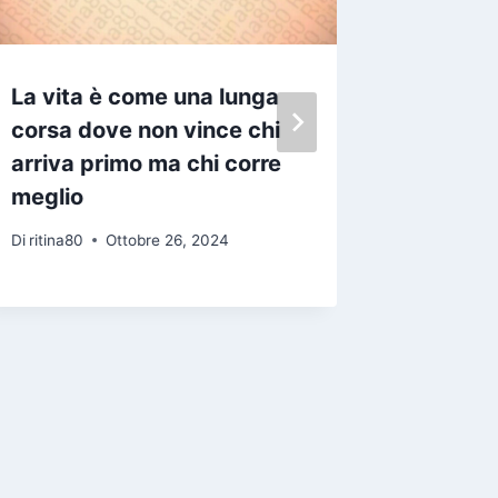
La vita è come una lunga
Appena
corsa dove non vince chi
giornat
arriva primo ma chi corre
tutti
meglio
Di
ritina80
Di
ritina80
Ottobre 26, 2024