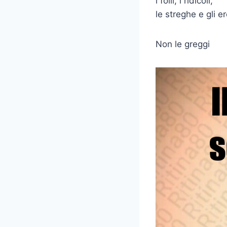
i folli, i ridicoli,
le streghe e gli er
Non le greggi