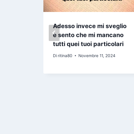
 troppi
Adesso invece mi sveglio
e sento che mi mancano
mpo di
tutti quei tuoi particolari
omincia
Di
ritina80
Novembre 11, 2024
parlare
5