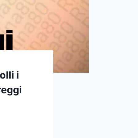
lli i
greggi