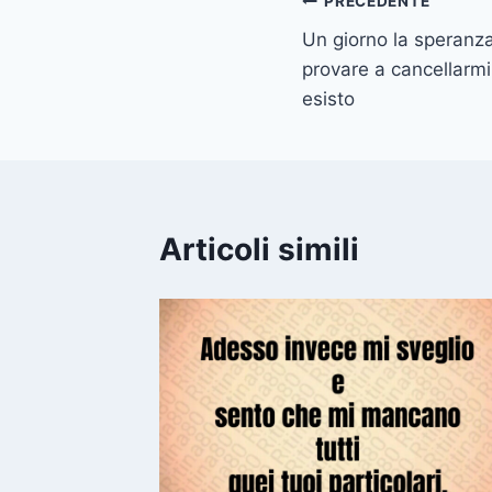
Navigazione
PRECEDENTE
Un giorno la speranz
articoli
provare a cancellarmi
esisto
Articoli simili