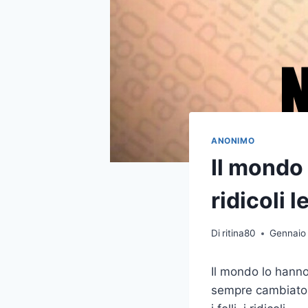
ANONIMO
Il mondo 
ridicoli l
Di
ritina80
Gennaio
Il mondo lo hann
sempre cambiato