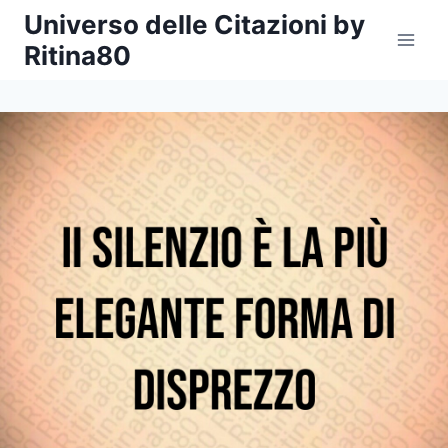
Salta
Universo delle Citazioni by
al
Ritina80
contenuto