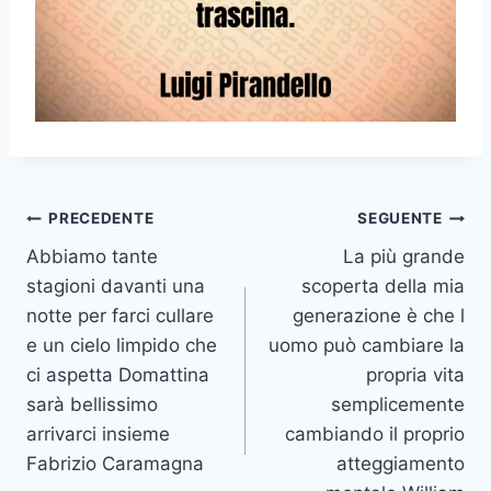
Navigazione
PRECEDENTE
SEGUENTE
Abbiamo tante
La più grande
articoli
stagioni davanti una
scoperta della mia
notte per farci cullare
generazione è che l
e un cielo limpido che
uomo può cambiare la
ci aspetta Domattina
propria vita
sarà bellissimo
semplicemente
arrivarci insieme
cambiando il proprio
Fabrizio Caramagna
atteggiamento