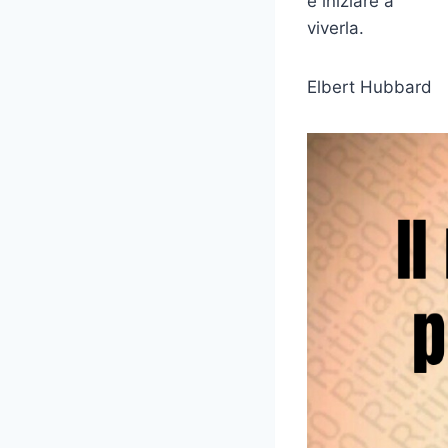
è iniziare a
viverla.
Elbert Hubbard