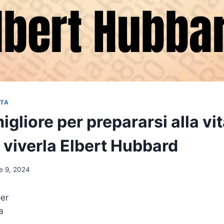
ITA
igliore per prepararsi alla vit
a viverla Elbert Hubbard
e 9, 2024
per
a