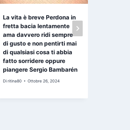
La vita è breve Perdona in
Gli uni
fretta bacia lentamente
dalla vi
ama davvero ridi sempre
ironia L
di gusto e non pentirti mai
Di
ritina80
di qualsiasi cosa ti abbia
fatto sorridere oppure
piangere Sergio Bambarén
Di
ritina80
Ottobre 26, 2024