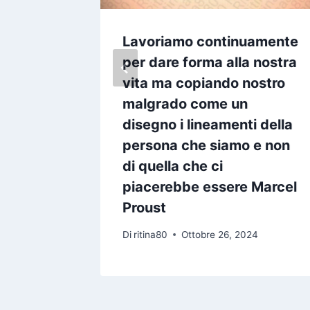
me
Lavoriamo continuamente
sa che
per dare forma alla nostra
 di
vita ma copiando nostro
ar
malgrado come un
disegno i lineamenti della
persona che siamo e non
24
di quella che ci
piacerebbe essere Marcel
Proust
Di
ritina80
Ottobre 26, 2024