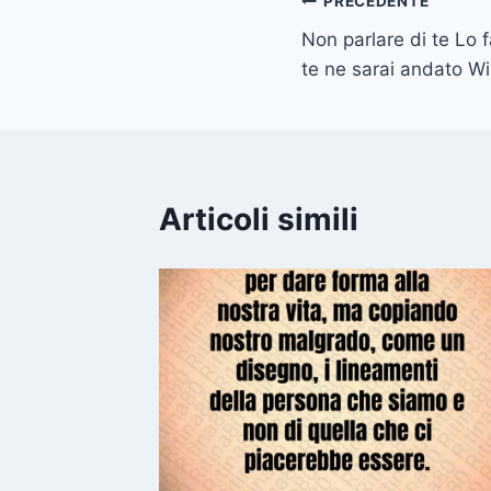
Navigazione
PRECEDENTE
Non parlare di te Lo f
articoli
te ne sarai andato W
Articoli simili