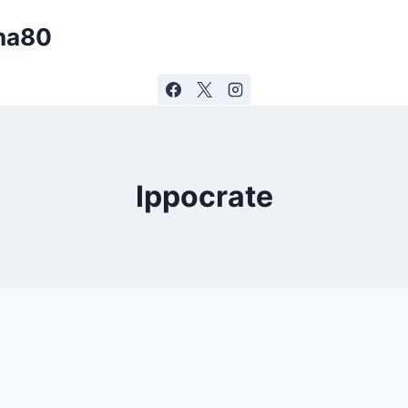
ina80
Ippocrate