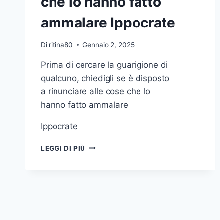
che lo hanno fatto
ammalare Ippocrate
Di
ritina80
Gennaio 2, 2025
Prima di cercare la guarigione di
qualcuno, chiedigli se è disposto
a rinunciare alle cose che lo
hanno fatto ammalare
Ippocrate
PRIMA
LEGGI DI PIÙ
DI
CERCARE
LA
GUARIGIONE
DI
QUALCUNO
CHIEDIGLI