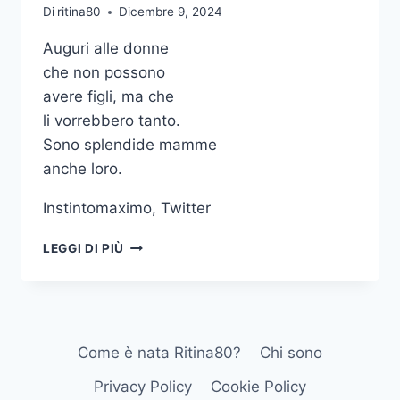
Di
ritina80
Dicembre 9, 2024
Auguri alle donne
che non possono
avere figli, ma che
li vorrebbero tanto.
Sono splendide mamme
anche loro.
Instintomaximo, Twitter
AUGURI
LEGGI DI PIÙ
ALLE
DONNE
CHE
NON
POSSONO
Come è nata Ritina80?
Chi sono
AVERE
FIGLI
Privacy Policy
Cookie Policy
MA