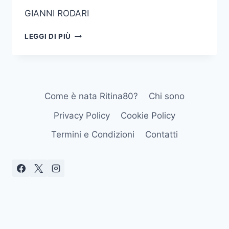
GIANNI RODARI
NEL
LEGGI DI PIÙ
PAESE
DELLA
BUGIA
LA
VERITÀ
Come è nata Ritina80?
Chi sono
È
UNA
Privacy Policy
Cookie Policy
MALATTIA
GIANNI
Termini e Condizioni
Contatti
RODARI